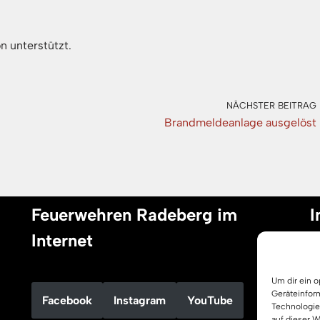
n unterstützt.
NÄCHSTER BEITRAG
Brandmeldeanlage ausgelöst
Feuerwehren Radeberg im
I
Internet
I
Um dir ein 
D
Geräteinfor
Facebook
Instagram
YouTube
C
Technologie
auf dieser 