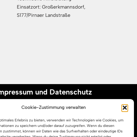
Einsatzort: Großerkmannsdorf,
S177/Pirnaer Landstraße
mpressum und Datenschutz
Cookie-Zustimmung verwalten
mpressum
optimales Erlebnis zu bieten, verwenden wir Technologien wie Cookies, um
atenschutzerklärung
mationen zu speichern und/oder darauf zuzugreifen. Wenn du diesen
ookie-Richtlinie (EU)
n zustimmst, können wir Daten wie das Surfverhalten oder eindeutige IDs
Website verarbeiten. Wenn du deine Zustimmung nicht erteilst oder