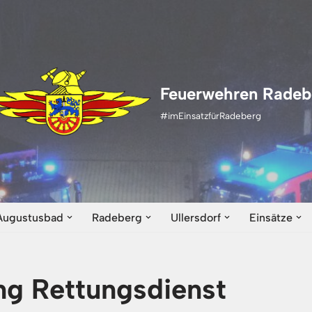
Feuerwehren Radeb
#imEinsatzfürRadeberg
Augustusbad
Radeberg
Ullersdorf
Einsätze
ng Rettungsdienst