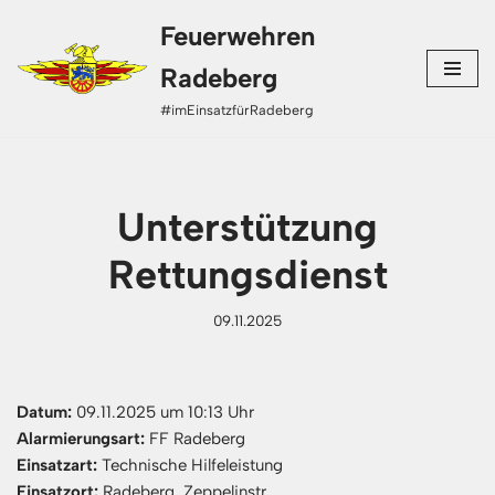
Feuerwehren
Zum
Radeberg
Inhalt
#imEinsatzfürRadeberg
springen
Unterstützung
Rettungsdienst
09.11.2025
Datum:
09.11.2025 um 10:13 Uhr
Alarmierungsart:
FF Radeberg
Einsatzart:
Technische Hilfeleistung
Einsatzort:
Radeberg, Zeppelinstr.