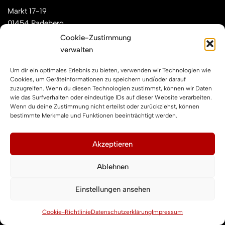
Markt 17-19
01454 Radeberg
Cookie-Zustimmung
verwalten
Mail: kontakt[at]feuerwehren-radeberg.de
Um dir ein optimales Erlebnis zu bieten, verwenden wir Technologien wie
Feuerwehren Radeberg im Internet
Cookies, um Geräteinformationen zu speichern und/oder darauf
zuzugreifen. Wenn du diesen Technologien zustimmst, können wir Daten
wie das Surfverhalten oder eindeutige IDs auf dieser Website verarbeiten.
Wenn du deine Zustimmung nicht erteilst oder zurückziehst, können
Facebook
Instagram
YouTube
bestimmte Merkmale und Funktionen beeinträchtigt werden.
Impressum und Datenschutz
Akzeptieren
Ablehnen
Impressum
Datenschutzerklärung
Einstellungen ansehen
Cookie-Richtlinie (EU)
Cookie-Richtlinie
Datenschutzerklärung
Impressum
Neve
| Präsentiert von
WordPress