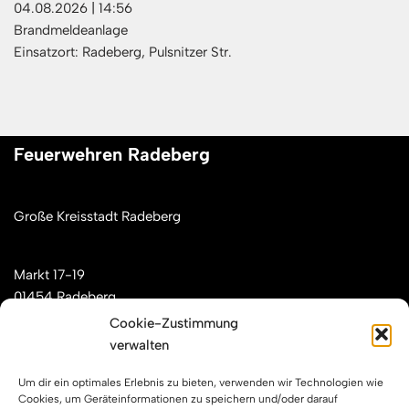
04.08.2026
|
14:56
Brandmeldeanlage
Einsatzort: Radeberg, Pulsnitzer Str.
Feuerwehren Radeberg
Große Kreisstadt Radeberg
Markt 17-19
01454 Radeberg
Cookie-Zustimmung
verwalten
Mail: kontakt[at]feuerwehren-radeberg.de
Um dir ein optimales Erlebnis zu bieten, verwenden wir Technologien wie
Feuerwehren Radeberg im Internet
Cookies, um Geräteinformationen zu speichern und/oder darauf