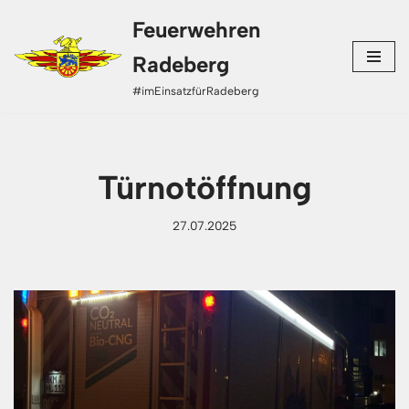
Feuerwehren
Zum
Radeberg
Inhalt
#imEinsatzfürRadeberg
springen
Türnotöffnung
27.07.2025