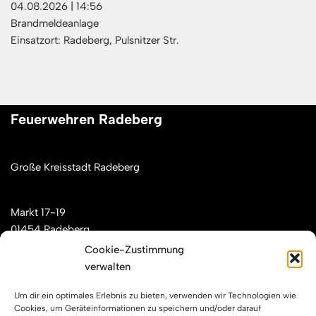
04.08.2026
|
14:56
Brandmeldeanlage
Einsatzort: Radeberg, Pulsnitzer Str.
Feuerwehren Radeberg
Große Kreisstadt Radeberg
Markt 17-19
01454 Radeberg
Cookie-Zustimmung
verwalten
Mail: kontakt[at]feuerwehren-radeberg.de
Um dir ein optimales Erlebnis zu bieten, verwenden wir Technologien wie
Feuerwehren Radeberg im Internet
Cookies, um Geräteinformationen zu speichern und/oder darauf