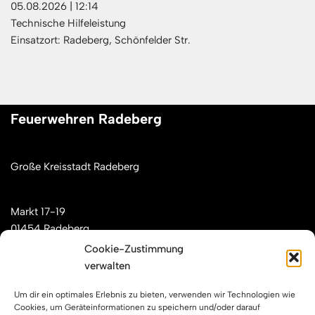
05.08.2026
|
12:14
Technische Hilfeleistung
Einsatzort: Radeberg, Schönfelder Str.
Feuerwehren Radeberg
Große Kreisstadt Radeberg
Markt 17-19
01454 Radeberg
Cookie-Zustimmung
verwalten
Mail: kontakt[at]feuerwehren-radeberg.de
Um dir ein optimales Erlebnis zu bieten, verwenden wir Technologien wie
Feuerwehren Radeberg im Internet
Cookies, um Geräteinformationen zu speichern und/oder darauf