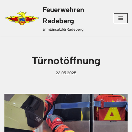
Feuerwehren
Zum
Radeberg
Inhalt
#imEinsatzfürRadeberg
springen
Türnotöffnung
23.05.2025