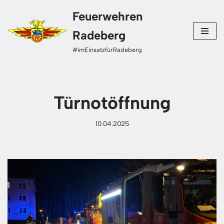
Feuerwehren
Zum
Radeberg
Inhalt
#imEinsatzfürRadeberg
springen
Türnotöffnung
10.04.2025