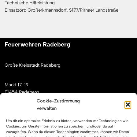
Technische Hilfeleistung
Einsatzort: Großerkmannsdorf, S177/Pirnaer Landstraße
Feuerwehren Radeberg
Große Kreisstadt Radeberg
Markt 17-19
01454 Radeberg
Cookie-Zustimmung
verwalten
Mail: kontakt[at]feuerwehren-radeberg.de
Um dir ein optimales Erlebnis zu bieten, verwenden wir Technologien wie
Feuerwehren Radeberg im Internet
Cookies, um Geräteinformationen zu speichern und/oder darauf
zuzugreifen. Wenn du diesen Technologien zustimmst, können wir Daten