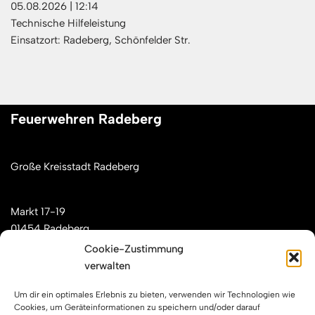
05.08.2026
|
12:14
Technische Hilfeleistung
Einsatzort: Radeberg, Schönfelder Str.
Feuerwehren Radeberg
Große Kreisstadt Radeberg
Markt 17-19
01454 Radeberg
Cookie-Zustimmung
verwalten
Mail: kontakt[at]feuerwehren-radeberg.de
Um dir ein optimales Erlebnis zu bieten, verwenden wir Technologien wie
Feuerwehren Radeberg im Internet
Cookies, um Geräteinformationen zu speichern und/oder darauf