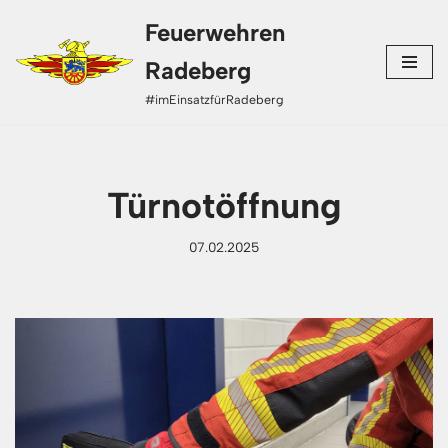
Feuerwehren
Zum
Radeberg
Inhalt
#imEinsatzfürRadeberg
springen
Türnotöffnung
07.02.2025