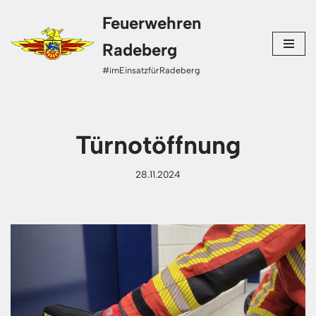
Feuerwehren
Zum
Radeberg
Inhalt
#imEinsatzfürRadeberg
springen
Türnotöffnung
28.11.2024