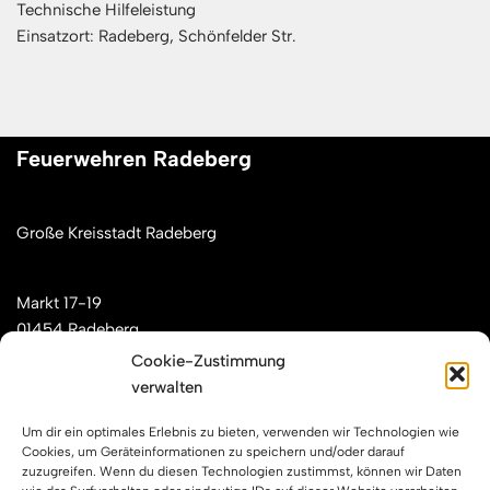
Technische Hilfeleistung
Einsatzort: Radeberg, Schönfelder Str.
Feuerwehren Radeberg
Große Kreisstadt Radeberg
Markt 17-19
01454 Radeberg
Cookie-Zustimmung
verwalten
Mail: kontakt[at]feuerwehren-radeberg.de
Um dir ein optimales Erlebnis zu bieten, verwenden wir Technologien wie
Feuerwehren Radeberg im Internet
Cookies, um Geräteinformationen zu speichern und/oder darauf
zuzugreifen. Wenn du diesen Technologien zustimmst, können wir Daten