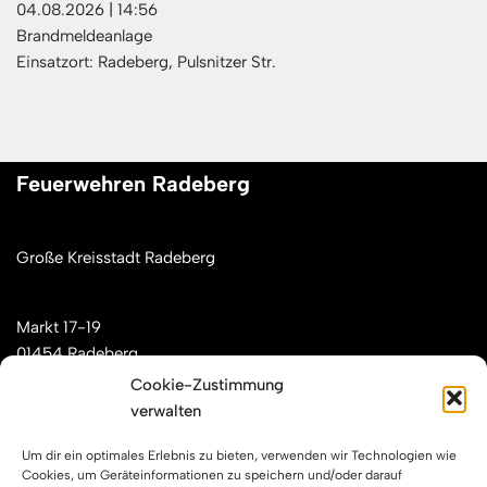
04.08.2026
|
14:56
Brandmeldeanlage
Einsatzort: Radeberg, Pulsnitzer Str.
Feuerwehren Radeberg
Große Kreisstadt Radeberg
Markt 17-19
01454 Radeberg
Cookie-Zustimmung
verwalten
Mail: kontakt[at]feuerwehren-radeberg.de
Um dir ein optimales Erlebnis zu bieten, verwenden wir Technologien wie
Feuerwehren Radeberg im Internet
Cookies, um Geräteinformationen zu speichern und/oder darauf