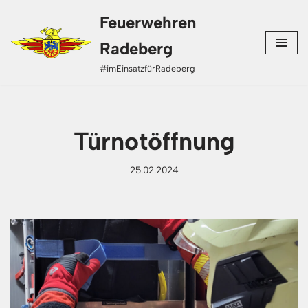
Feuerwehren
Zum
Radeberg
Inhalt
#imEinsatzfürRadeberg
springen
Türnotöffnung
25.02.2024