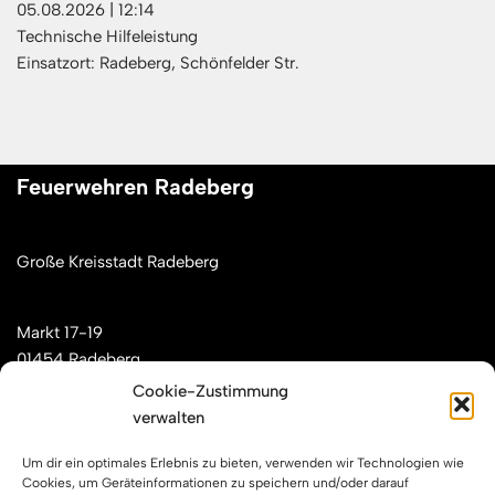
05.08.2026
|
12:14
Technische Hilfeleistung
Einsatzort: Radeberg, Schönfelder Str.
Feuerwehren Radeberg
Große Kreisstadt Radeberg
Markt 17-19
01454 Radeberg
Cookie-Zustimmung
verwalten
Mail: kontakt[at]feuerwehren-radeberg.de
Um dir ein optimales Erlebnis zu bieten, verwenden wir Technologien wie
Feuerwehren Radeberg im Internet
Cookies, um Geräteinformationen zu speichern und/oder darauf