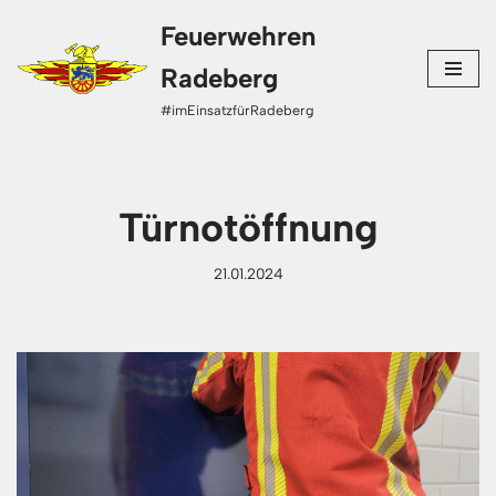
Feuerwehren
Zum
Radeberg
Inhalt
#imEinsatzfürRadeberg
springen
Türnotöffnung
21.01.2024