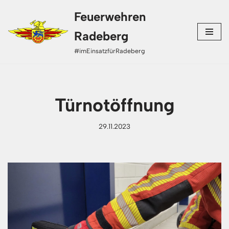
Feuerwehren
Zum
Radeberg
Inhalt
#imEinsatzfürRadeberg
springen
Türnotöffnung
29.11.2023