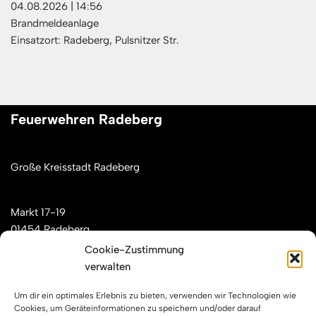
04.08.2026
|
14:56
Brandmeldeanlage
Einsatzort: Radeberg, Pulsnitzer Str.
Feuerwehren Radeberg
Große Kreisstadt Radeberg
Markt 17-19
01454 Radeberg
Cookie-Zustimmung
verwalten
Mail: kontakt[at]feuerwehren-radeberg.de
Um dir ein optimales Erlebnis zu bieten, verwenden wir Technologien wie
Feuerwehren Radeberg im Internet
Cookies, um Geräteinformationen zu speichern und/oder darauf