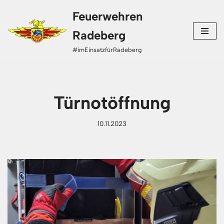
Feuerwehren
Zum
Radeberg
Inhalt
#imEinsatzfürRadeberg
springen
Türnotöffnung
10.11.2023