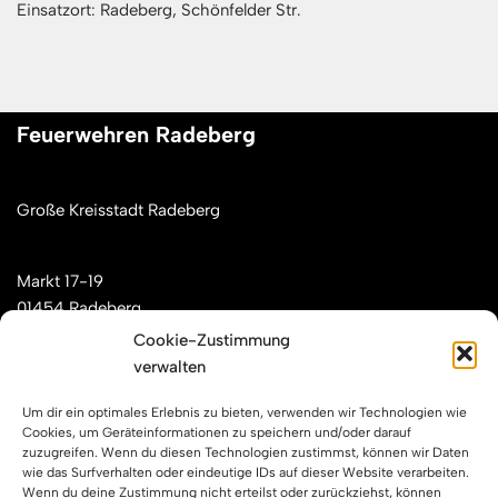
Einsatzort: Radeberg, Schönfelder Str.
Feuerwehren Radeberg
Große Kreisstadt Radeberg
Markt 17-19
01454 Radeberg
Cookie-Zustimmung
verwalten
Mail: kontakt[at]feuerwehren-radeberg.de
Um dir ein optimales Erlebnis zu bieten, verwenden wir Technologien wie
Feuerwehren Radeberg im Internet
Cookies, um Geräteinformationen zu speichern und/oder darauf
zuzugreifen. Wenn du diesen Technologien zustimmst, können wir Daten
wie das Surfverhalten oder eindeutige IDs auf dieser Website verarbeiten.
Wenn du deine Zustimmung nicht erteilst oder zurückziehst, können