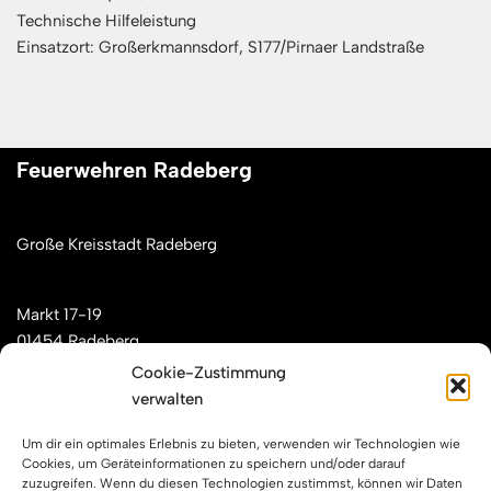
Technische Hilfeleistung
Einsatzort: Großerkmannsdorf, S177/Pirnaer Landstraße
Feuerwehren Radeberg
Große Kreisstadt Radeberg
Markt 17-19
01454 Radeberg
Cookie-Zustimmung
verwalten
Mail: kontakt[at]feuerwehren-radeberg.de
Um dir ein optimales Erlebnis zu bieten, verwenden wir Technologien wie
Feuerwehren Radeberg im Internet
Cookies, um Geräteinformationen zu speichern und/oder darauf
zuzugreifen. Wenn du diesen Technologien zustimmst, können wir Daten