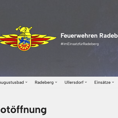
Feuerwehren Radeb
#imEinsatzfürRadeberg
Augustusbad
Radeberg
Ullersdorf
Einsätze
otöffnung