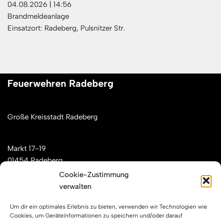
04.08.2026
|
14:56
Brandmeldeanlage
Einsatzort: Radeberg, Pulsnitzer Str.
Feuerwehren Radeberg
Große Kreisstadt Radeberg
Markt 17-19
01454 Radeberg
Cookie-Zustimmung
verwalten
Mail: kontakt[at]feuerwehren-radeberg.de
Um dir ein optimales Erlebnis zu bieten, verwenden wir Technologien wie
Feuerwehren Radeberg im Internet
Cookies, um Geräteinformationen zu speichern und/oder darauf