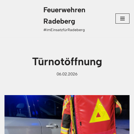
Feuerwehren
Zum
Radeberg
Inhalt
#imEinsatzfürRadeberg
springen
Türnotöffnung
06.02.2026