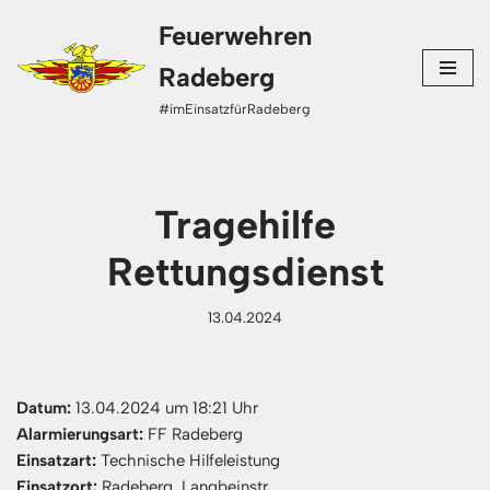
Feuerwehren
Zum
Radeberg
Inhalt
#imEinsatzfürRadeberg
springen
Tragehilfe
Rettungsdienst
13.04.2024
Datum:
13.04.2024 um 18:21 Uhr
Alarmierungsart:
FF Radeberg
Einsatzart:
Technische Hilfeleistung
Einsatzort:
Radeberg, Langbeinstr.