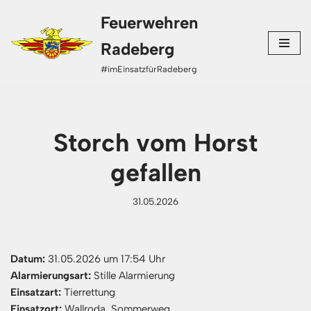
Feuerwehren
Zum
Radeberg
Inhalt
#imEinsatzfürRadeberg
springen
Storch vom Horst
gefallen
31.05.2026
Datum:
31.05.2026 um 17:54 Uhr
Alarmierungsart:
Stille Alarmierung
Einsatzart:
Tierrettung
Einsatzort:
Wallroda, Sommerweg