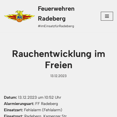
Feuerwehren
Zum
Radeberg
Inhalt
#imEinsatzfürRadeberg
springen
Rauchentwicklung im
Freien
13.12.2023
Datum:
13.12.2023 um 10:52 Uhr
Alarmierungsart:
FF Radeberg
Einsatzart:
Fehlalarm (Fehlalarm)
Einsatzort:
Radeberg, Kamenzer Str.