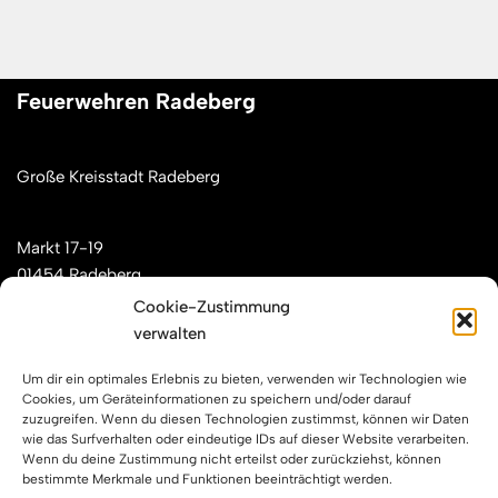
Feuerwehren Radeberg
Große Kreisstadt Radeberg
Markt 17-19
01454 Radeberg
Cookie-Zustimmung
verwalten
Mail: kontakt[at]feuerwehren-radeberg.de
Um dir ein optimales Erlebnis zu bieten, verwenden wir Technologien wie
Feuerwehren Radeberg im Internet
Cookies, um Geräteinformationen zu speichern und/oder darauf
zuzugreifen. Wenn du diesen Technologien zustimmst, können wir Daten
wie das Surfverhalten oder eindeutige IDs auf dieser Website verarbeiten.
Wenn du deine Zustimmung nicht erteilst oder zurückziehst, können
Facebook
Instagram
YouTube
bestimmte Merkmale und Funktionen beeinträchtigt werden.