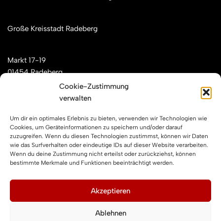
Große Kreisstadt Radeberg
Markt 17-19
01454 Radeberg
Cookie-Zustimmung
verwalten
Mail: kontakt[at]feuerwehren-radeberg.de
Um dir ein optimales Erlebnis zu bieten, verwenden wir Technologien wie
Feuerwehren Radeberg im Internet
Cookies, um Geräteinformationen zu speichern und/oder darauf
zuzugreifen. Wenn du diesen Technologien zustimmst, können wir Daten
wie das Surfverhalten oder eindeutige IDs auf dieser Website verarbeiten.
Wenn du deine Zustimmung nicht erteilst oder zurückziehst, können
Facebook
Instagram
YouTube
bestimmte Merkmale und Funktionen beeinträchtigt werden.
Impressum und Datenschutz
Akzeptieren
Ablehnen
Impressum