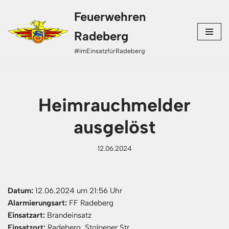
Feuerwehren
Zum
Radeberg
Inhalt
#imEinsatzfürRadeberg
springen
Heimrauchmelder
ausgelöst
12.06.2024
Datum:
12.06.2024 um 21:56 Uhr
Alarmierungsart:
FF Radeberg
Einsatzart:
Brandeinsatz
Einsatzort:
Radeberg, Stolpener Str.