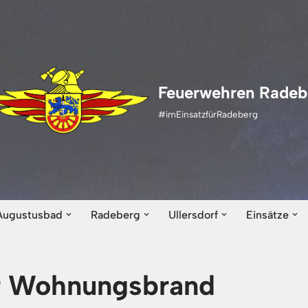
Feuerwehren Radeb
#imEinsatzfürRadeberg
Augustusbad
Radeberg
Ullersdorf
Einsätze
r Wohnungsbrand