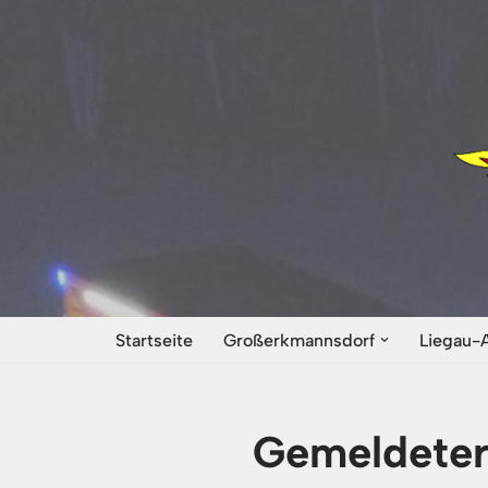
Zum
Inhalt
springen
Startseite
Großerkmannsdorf
Liegau-
Gemeldete