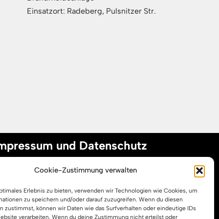
Einsatzort: Radeberg, Pulsnitzer Str.
mpressum und Datenschutz
Cookie-Zustimmung verwalten
mpressum
optimales Erlebnis zu bieten, verwenden wir Technologien wie Cookies, um
atenschutzerklärung
mationen zu speichern und/oder darauf zuzugreifen. Wenn du diesen
ookie-Richtlinie (EU)
n zustimmst, können wir Daten wie das Surfverhalten oder eindeutige IDs
Website verarbeiten. Wenn du deine Zustimmung nicht erteilst oder