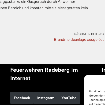
ssiggastanks ein Gasgeruch durch Anwohner
enen Bereich und konnten mittels Messgeräten kein
NÄCHSTER BEITRAG
Brandmeldeanlage ausgelöst
Feuerwehren Radeberg im
I
Internet
I
Um dir ein 
D
Geräteinfor
Facebook
Instagram
YouTube
C
Technologie
auf dieser 