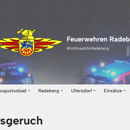
Feuerwehren Radeb
#imEinsatzfürRadeberg
Augustusbad
Radeberg
Ullersdorf
Einsätze
sgeruch