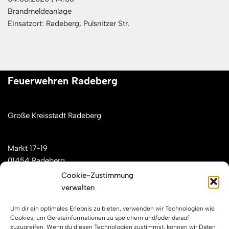
Brandmeldeanlage
Einsatzort: Radeberg, Pulsnitzer Str.
Feuerwehren Radeberg
Große Kreisstadt Radeberg
Markt 17-19
01454 Radeberg
Cookie-Zustimmung
verwalten
Mail: kontakt[at]feuerwehren-radeberg.de
Um dir ein optimales Erlebnis zu bieten, verwenden wir Technologien wie
Feuerwehren Radeberg im Internet
Cookies, um Geräteinformationen zu speichern und/oder darauf
zuzugreifen. Wenn du diesen Technologien zustimmst, können wir Daten