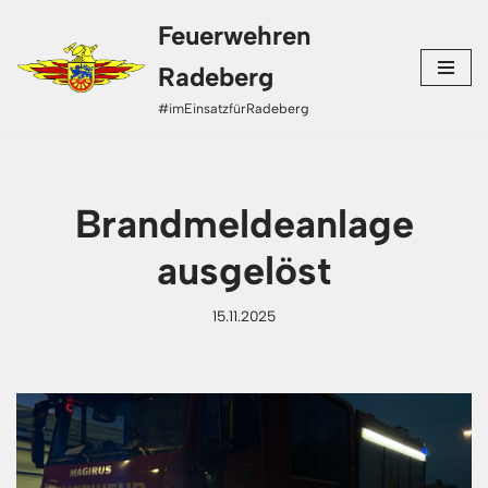
Feuerwehren
Zum
Radeberg
Inhalt
#imEinsatzfürRadeberg
springen
Brandmeldeanlage
ausgelöst
15.11.2025