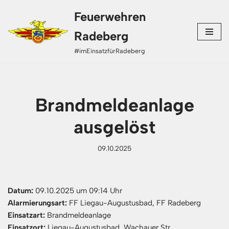
Feuerwehren
Zum
Radeberg
Inhalt
#imEinsatzfürRadeberg
springen
Brandmeldeanlage
ausgelöst
09.10.2025
Datum:
09.10.2025 um 09:14 Uhr
Alarmierungsart:
FF Liegau-Augustusbad, FF Radeberg
Einsatzart:
Brandmeldeanlage
Einsatzort:
Liegau-Augustusbad, Wachauer Str.