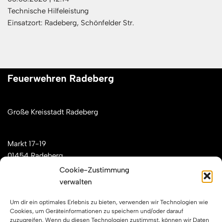
Technische Hilfeleistung
Einsatzort: Radeberg, Schönfelder Str.
Feuerwehren Radeberg
Große Kreisstadt Radeberg
Markt 17-19
01454 Radeberg
Cookie-Zustimmung
verwalten
Mail: kontakt[at]feuerwehren-radeberg.de
Um dir ein optimales Erlebnis zu bieten, verwenden wir Technologien wie
Feuerwehren Radeberg im Internet
Cookies, um Geräteinformationen zu speichern und/oder darauf
zuzugreifen. Wenn du diesen Technologien zustimmst, können wir Daten