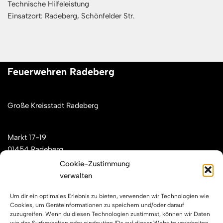
Technische Hilfeleistung
Einsatzort: Radeberg, Schönfelder Str.
Feuerwehren Radeberg
Große Kreisstadt Radeberg
Markt 17-19
01454 Radeberg
Cookie-Zustimmung
verwalten
Mail: kontakt[at]feuerwehren-radeberg.de
Um dir ein optimales Erlebnis zu bieten, verwenden wir Technologien wie
Feuerwehren Radeberg im Internet
Cookies, um Geräteinformationen zu speichern und/oder darauf
zuzugreifen. Wenn du diesen Technologien zustimmst, können wir Daten