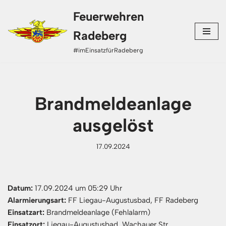
Feuerwehren
Zum
Radeberg
Inhalt
#imEinsatzfürRadeberg
springen
Brandmeldeanlage
ausgelöst
17.09.2024
Datum:
17.09.2024 um 05:29 Uhr
Alarmierungsart:
FF Liegau-Augustusbad, FF Radeberg
Einsatzart:
Brandmeldeanlage (Fehlalarm)
Einsatzort:
Liegau-Augustusbad, Wachauer Str.