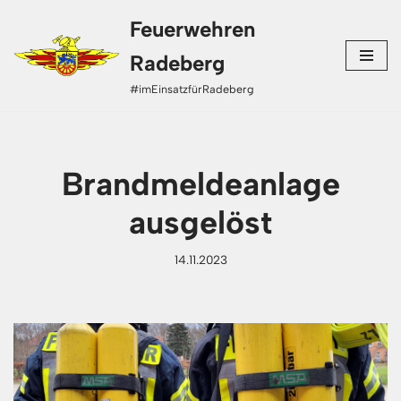
Feuerwehren
Zum
Radeberg
Inhalt
#imEinsatzfürRadeberg
springen
Brandmeldeanlage
ausgelöst
14.11.2023