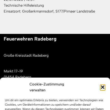
Technische Hilfeleistung
Einsatzort: Großerkmannsdorf, S177/Pirnaer Landstraße
Feuerwehren Radeberg
Große Kreisstadt Radeberg
Markt 17-19
01454 Radeberg
Cookie-Zustimmung
verwalten
Mail: kontakt[at]feuerwehren-radeberg.de
Um dir ein optimales Erlebnis zu bieten, verwenden wir Technologien wie
Feuerwehren Radeberg im Internet
Cookies, um Geräteinformationen zu speichern und/oder darauf
zuzugreifen. Wenn du diesen Technologien zustimmst, können wir Daten