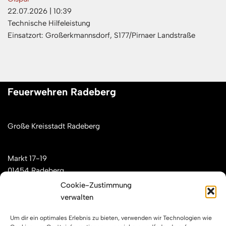
22.07.2026
|
10:39
Technische Hilfeleistung
Einsatzort: Großerkmannsdorf, S177/Pirnaer Landstraße
Feuerwehren Radeberg
Große Kreisstadt Radeberg
Markt 17-19
01454 Radeberg
Cookie-Zustimmung
verwalten
Mail: kontakt[at]feuerwehren-radeberg.de
Um dir ein optimales Erlebnis zu bieten, verwenden wir Technologien wie
Feuerwehren Radeberg im Internet