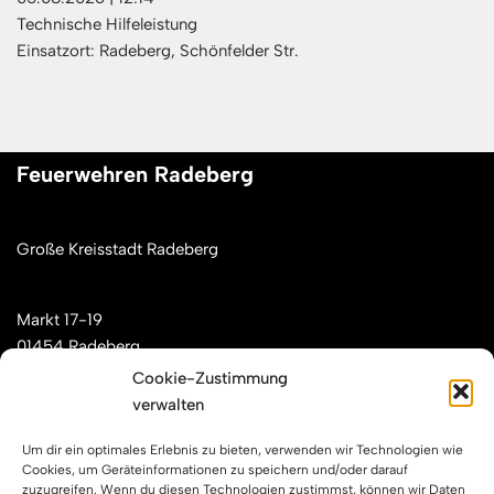
Technische Hilfeleistung
Einsatzort: Radeberg, Schönfelder Str.
Feuerwehren Radeberg
Große Kreisstadt Radeberg
Markt 17-19
01454 Radeberg
Cookie-Zustimmung
verwalten
Mail: kontakt[at]feuerwehren-radeberg.de
Um dir ein optimales Erlebnis zu bieten, verwenden wir Technologien wie
Feuerwehren Radeberg im Internet
Cookies, um Geräteinformationen zu speichern und/oder darauf
zuzugreifen. Wenn du diesen Technologien zustimmst, können wir Daten