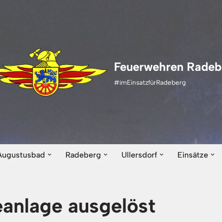
Feuerwehren Radeb
#imEinsatzfürRadeberg
Augustusbad
Radeberg
Ullersdorf
Einsätze
anlage ausgelöst