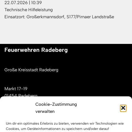
22.07.2026
|
10:39
Technische Hilfeleistung
Einsatzort: Großerkmannsdorf, S177/Pirnaer Landstraße
Feuerwehren Radeberg
Große Kreisstadt Radeberg
Markt 17-19
01454 Radeberg
Cookie-Zustimmung
verwalten
Mail: kontakt[at]feuerwehren-radeberg.de
Um dir ein optimales Erlebnis zu bieten, verwenden wir Technologien wie
Feuerwehren Radeberg im Internet
Cookies, um Geräteinformationen zu speichern und/oder darauf