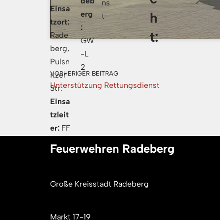
deb
ns
Einsa
erg
h
t
tzort:
:
t:
Rade
GW
berg,
-L
Pulsn
2
VORHERIGER BEITRAG
itzer
Unterstützung Rettungsdienst
Str.
Einsa
tzleit
er:
FF
Rade
Feuerwehren Radeberg
berg
Einh
eiten
Große Kreisstadt Radeberg
und
Fahrz
Markt 17-19