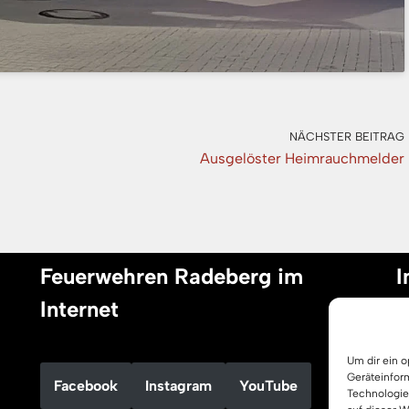
NÄCHSTER BEITRAG
Ausgelöster Heimrauchmelder
Feuerwehren Radeberg im
I
Internet
I
Um dir ein 
D
Geräteinfor
Facebook
Instagram
YouTube
C
Technologie