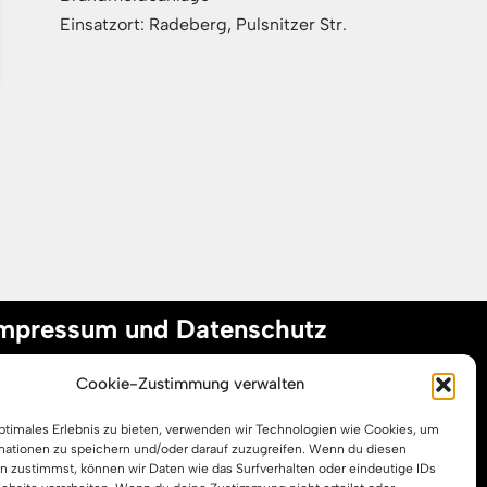
Einsatzort: Radeberg, Pulsnitzer Str.
mpressum und Datenschutz
Cookie-Zustimmung verwalten
mpressum
optimales Erlebnis zu bieten, verwenden wir Technologien wie Cookies, um
atenschutzerklärung
mationen zu speichern und/oder darauf zuzugreifen. Wenn du diesen
ookie-Richtlinie (EU)
n zustimmst, können wir Daten wie das Surfverhalten oder eindeutige IDs