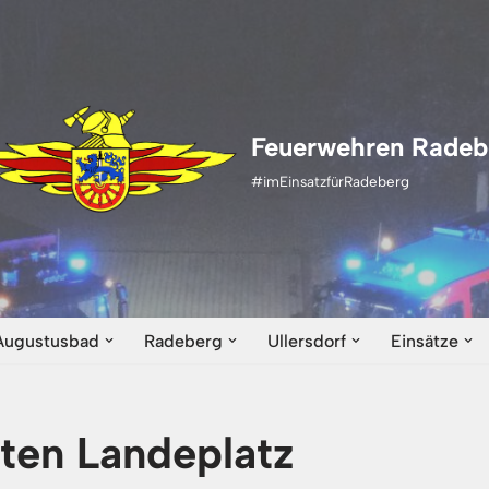
Feuerwehren Radeb
#imEinsatzfürRadeberg
Augustusbad
Radeberg
Ullersdorf
Einsätze
ten Landeplatz