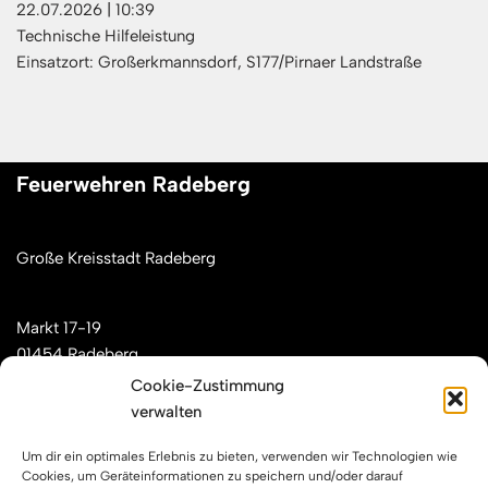
22.07.2026
|
10:39
Technische Hilfeleistung
Einsatzort: Großerkmannsdorf, S177/Pirnaer Landstraße
Feuerwehren Radeberg
Große Kreisstadt Radeberg
Markt 17-19
01454 Radeberg
Cookie-Zustimmung
verwalten
Mail: kontakt[at]feuerwehren-radeberg.de
Um dir ein optimales Erlebnis zu bieten, verwenden wir Technologien wie
Feuerwehren Radeberg im Internet
Cookies, um Geräteinformationen zu speichern und/oder darauf