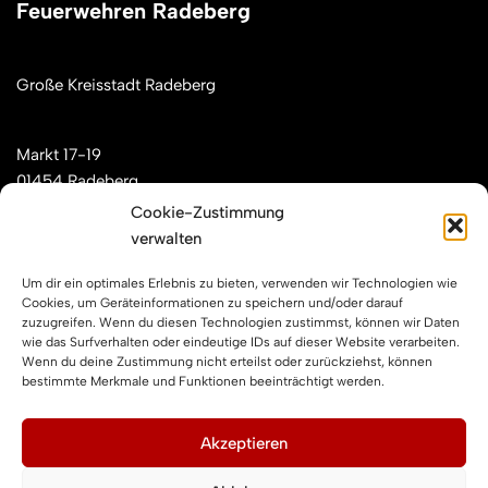
Feuerwehren Radeberg
Große Kreisstadt Radeberg
Markt 17-19
01454 Radeberg
Cookie-Zustimmung
verwalten
Mail: kontakt[at]feuerwehren-radeberg.de
Um dir ein optimales Erlebnis zu bieten, verwenden wir Technologien wie
Feuerwehren Radeberg im Internet
Cookies, um Geräteinformationen zu speichern und/oder darauf
zuzugreifen. Wenn du diesen Technologien zustimmst, können wir Daten
wie das Surfverhalten oder eindeutige IDs auf dieser Website verarbeiten.
Wenn du deine Zustimmung nicht erteilst oder zurückziehst, können
Facebook
Instagram
YouTube
bestimmte Merkmale und Funktionen beeinträchtigt werden.
Impressum und Datenschutz
Akzeptieren