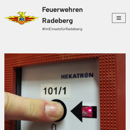
Feuerwehren
Zum
Radeberg
Inhalt
#imEinsatzfürRadeberg
springen