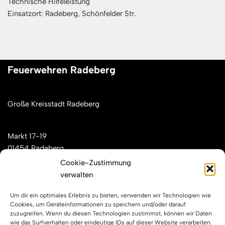
Technische Hilfeleistung
Einsatzort: Radeberg, Schönfelder Str.
Feuerwehren Radeberg
Große Kreisstadt Radeberg
Markt 17-19
01454 Radeberg
Cookie-Zustimmung
verwalten
Mail: kontakt[at]feuerwehren-radeberg.de
Um dir ein optimales Erlebnis zu bieten, verwenden wir Technologien wie
Feuerwehren Radeberg im Internet
Cookies, um Geräteinformationen zu speichern und/oder darauf
zuzugreifen. Wenn du diesen Technologien zustimmst, können wir Daten
wie das Surfverhalten oder eindeutige IDs auf dieser Website verarbeiten.