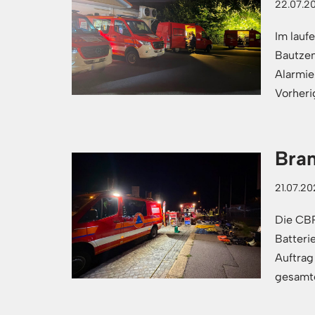
22.07.2
Im laufe
Bautzen
Alarmi
Vorher
Bran
21.07.2
Die CBR
Batteri
Auftrag
gesamt