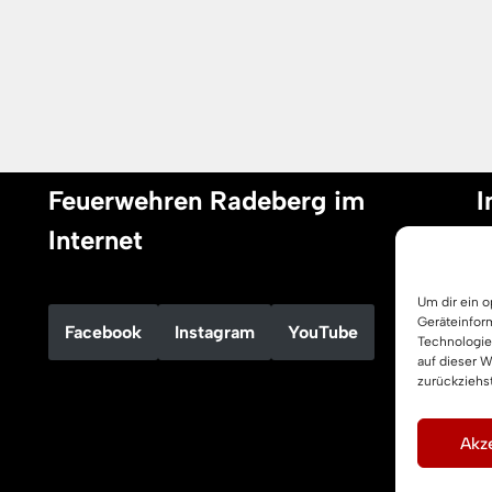
Feuerwehren Radeberg im
I
Internet
I
Um dir ein 
D
Geräteinfor
Facebook
Instagram
YouTube
C
Technologie
auf dieser 
zurückziehs
Akze