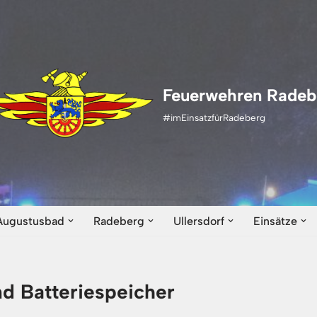
Feuerwehren Radeb
#imEinsatzfürRadeberg
Augustusbad
Radeberg
Ullersdorf
Einsätze
d Batteriespeicher