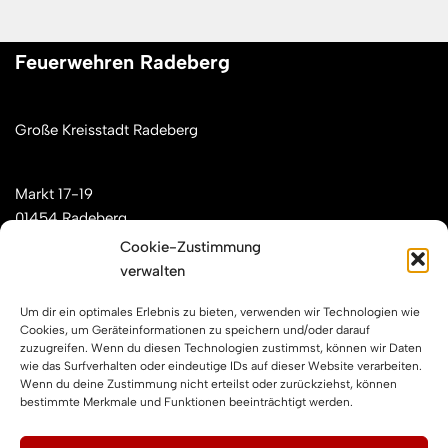
Feuerwehren Radeberg
Große Kreisstadt Radeberg
Markt 17-19
01454 Radeberg
Cookie-Zustimmung
verwalten
Mail: kontakt[at]feuerwehren-radeberg.de
Um dir ein optimales Erlebnis zu bieten, verwenden wir Technologien wie
Feuerwehren Radeberg im Internet
Cookies, um Geräteinformationen zu speichern und/oder darauf
zuzugreifen. Wenn du diesen Technologien zustimmst, können wir Daten
wie das Surfverhalten oder eindeutige IDs auf dieser Website verarbeiten.
Wenn du deine Zustimmung nicht erteilst oder zurückziehst, können
Facebook
Instagram
YouTube
bestimmte Merkmale und Funktionen beeinträchtigt werden.