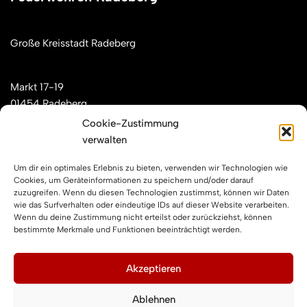
Große Kreisstadt Radeberg
Markt 17-19
01454 Radeberg
Cookie-Zustimmung
verwalten
Mail: kontakt[at]feuerwehren-radeberg.de
Um dir ein optimales Erlebnis zu bieten, verwenden wir Technologien wie
Feuerwehren Radeberg im Internet
Cookies, um Geräteinformationen zu speichern und/oder darauf
zuzugreifen. Wenn du diesen Technologien zustimmst, können wir Daten
wie das Surfverhalten oder eindeutige IDs auf dieser Website verarbeiten.
Wenn du deine Zustimmung nicht erteilst oder zurückziehst, können
Facebook
Instagram
YouTube
bestimmte Merkmale und Funktionen beeinträchtigt werden.
Impressum und Datenschutz
Akzeptieren
Ablehnen