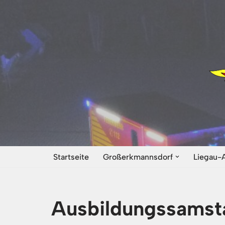
Zum
Inhalt
springen
Startseite
Großerkmannsdorf
Liegau-
Ausbildungssamsta