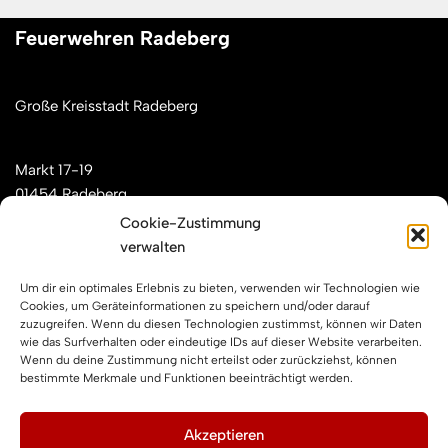
Feuerwehren Radeberg
Große Kreisstadt Radeberg
Markt 17-19
01454 Radeberg
Cookie-Zustimmung
verwalten
Mail: kontakt[at]feuerwehren-radeberg.de
Um dir ein optimales Erlebnis zu bieten, verwenden wir Technologien wie
Feuerwehren Radeberg im Internet
Cookies, um Geräteinformationen zu speichern und/oder darauf
zuzugreifen. Wenn du diesen Technologien zustimmst, können wir Daten
wie das Surfverhalten oder eindeutige IDs auf dieser Website verarbeiten.
Wenn du deine Zustimmung nicht erteilst oder zurückziehst, können
Facebook
Instagram
YouTube
bestimmte Merkmale und Funktionen beeinträchtigt werden.
Impressum und Datenschutz
Akzeptieren