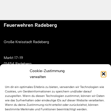
Feuerwehren Radeberg
Große Kreisstadt Radeberg
Markt 17-19
01454 Radeberg
Cookie-Zustimmung
verwalten
Mail: kontakt[at]feuerwehren-radeberg.de
Um dir ein optimales Erlebnis zu bieten, verwenden wir Technologien wie
Feuerwehren Radeberg im Internet
Cookies, um Geräteinformationen zu speichern und/oder darauf
zuzugreifen. Wenn du diesen Technologien zustimmst, können wir Daten
wie das Surfverhalten oder eindeutige IDs auf dieser Website verarbeiten.
Wenn du deine Zustimmung nicht erteilst oder zurückziehst, können
Facebook
Instagram
YouTube
bestimmte Merkmale und Funktionen beeinträchtigt werden.